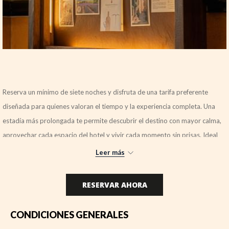
Reserva un mínimo de siete noches y disfruta de una tarifa preferente
diseñada para quienes valoran el tiempo y la experiencia completa. Una
estadía más prolongada te permite descubrir el destino con mayor calma,
aprovechar cada espacio del hotel y vivir cada momento sin prisas. Ideal
para combinar descanso, productividad y exploración en un entorno que
Leer más
invita a quedarse un poco más.
RESERVAR AHORA
CONDICIONES GENERALES