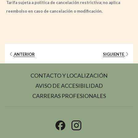
Tarifa sujeta a política de cancelación restrictiva; no aplica
reembolso en caso de cancelación o modificación.
ANTERIOR
SIGUIENTE
CONTACTO Y LOCALIZACIÓN
AVISO DE ACCESIBILIDAD
ABRE
CARRERAS PROFESIONALES
EN
UNA
NUEVA
PESTAÑA